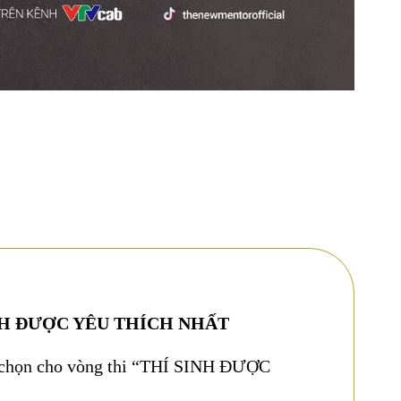
NH ĐƯỢC YÊU THÍCH NHẤT
h chọn cho vòng thi “THÍ SINH ĐƯỢC