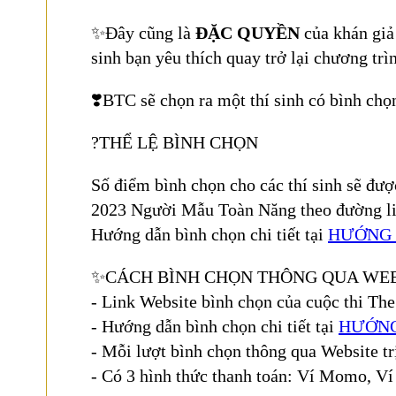
✨Đây cũng là
ĐẶC QUYỀN
của khán giả 
sinh bạn yêu thích quay trở lại chương trì
❣️BTC sẽ chọn ra một thí sinh có bình chọn
?THỂ LỆ BÌNH CHỌN
Số điểm bình chọn cho các thí sinh sẽ được
2023 Người Mẫu Toàn Năng theo đường l
Hướng dẫn bình chọn chi tiết tại
HƯỚNG 
✨CÁCH BÌNH CHỌN THÔNG QUA WEB
- Link Website bình chọn của cuộc thi T
- Hướng dẫn bình chọn chi tiết tại
HƯỚNG
- Mỗi lượt bình chọn thông qua Website t
- Có 3 hình thức thanh toán: Ví Momo, Ví 