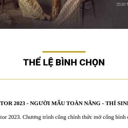
THỂ LỆ BÌNH CHỌN
OR 2023 - NGƯỜI MẪU TOÀN NĂNG - THÍ SI
ntor 2023. Chương trình cũng chính thức mở cổng bìn