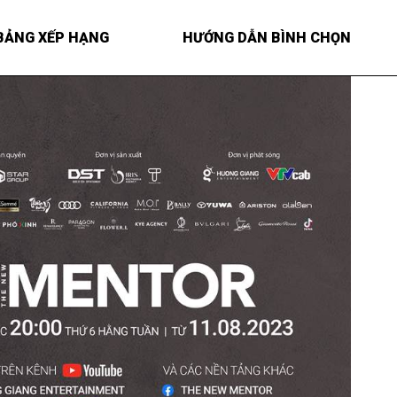
BẢNG XẾP HẠNG
HƯỚNG DẪN BÌNH CHỌN